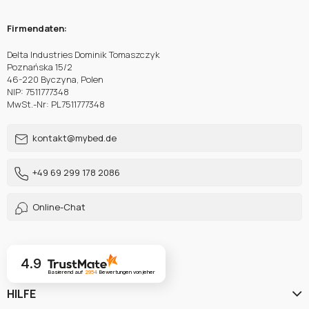
Firmendaten:
Delta Industries Dominik Tomaszczyk
Poznańska 15/2
46-220 Byczyna, Polen
NIP: 7511777348
MwSt.-Nr: PL7511777348
kontakt@mybed.de
+49 69 299 178 2086
Online-Chat
4.9
Basierend auf
2954
Bewertungen
von jeher
HILFE