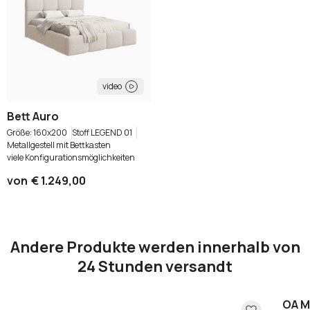
video
Bett Auro
160x200
Stoff LEGEND 01
Metallgestell mit Bettkasten
viele Konfigurationsmöglichkeiten
von
€ 1.249,00
Andere Produkte werden innerhalb von
24 Stunden versandt
OA M