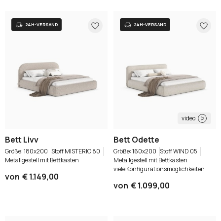
Oder anmelden mit:
Facebook
Google
Sie haben noch kein Konto?
Konto erstellen
video
Bett Livv
Bett Odette
180x200
Stoff MISTERIO 80
160x200
Stoff WIND 05
Metallgestell mit Bettkasten
Metallgestell mit Bettkasten
viele Konfigurationsmöglichkeiten
von
€ 1.149,00
von
€ 1.099,00