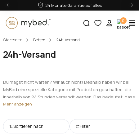
‹
›
24 Monate Garantie auf alles
0
Startseite
Betten
24h-Versand
E-Mail:
24h-Versand
Passwort:
Du magst nicht warten? Wir auch nicht! Deshalb haben wir bei
MyBed eine spezielle Kategorie mit Produkten geschaffen, die
innerhalb von 24 Stunden versandt werden. Das bedeutet, dass
Mehr anzeigen
Anmelden
dein Traumbett schneller bei dir sein kann, als du denkst! Wähle
aus sofort verfügbaren Modellen ab Lager!
Passwort vergessen?
Sortieren nach
Filter