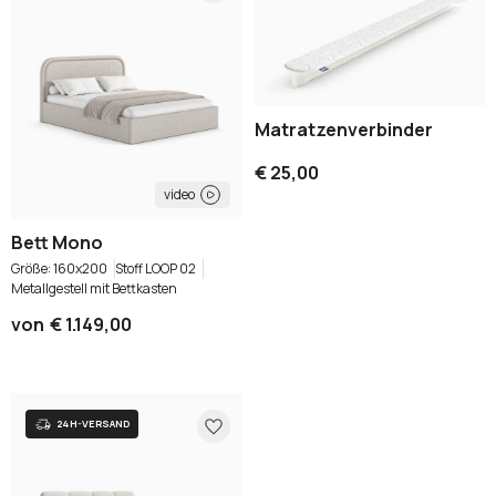
Matratzenverbinder
€ 25,00
video
Bett Mono
160x200
Stoff LOOP 02
Metallgestell mit Bettkasten
von
€ 1.149,00