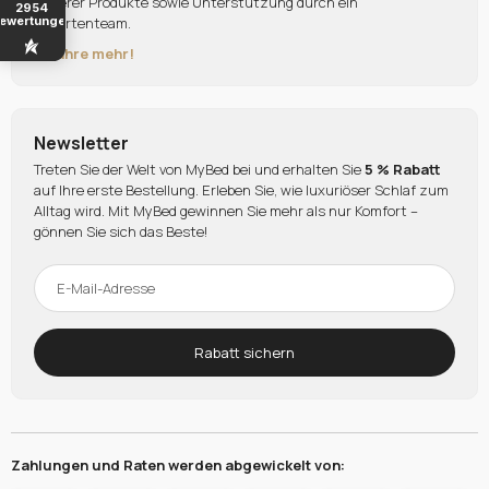
unserer Produkte sowie Unterstützung durch ein
2954
ewertungen
Expertenteam.
Erfahre mehr!
Newsletter
Treten Sie der Welt von MyBed bei und erhalten Sie
5 % Rabatt
auf Ihre erste Bestellung. Erleben Sie, wie luxuriöser Schlaf zum
Alltag wird. Mit MyBed gewinnen Sie mehr als nur Komfort –
gönnen Sie sich das Beste!
Rabatt sichern
Zahlungen und Raten werden abgewickelt von: