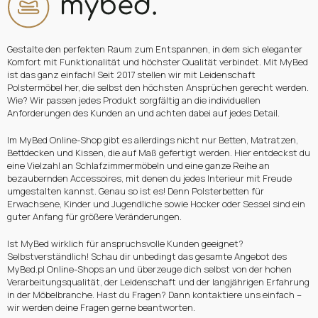
Gestalte den perfekten Raum zum Entspannen, in dem sich eleganter
Komfort mit Funktionalität und höchster Qualität verbindet. Mit MyBed
ist das ganz einfach! Seit 2017 stellen wir mit Leidenschaft
Polstermöbel her, die selbst den höchsten Ansprüchen gerecht werden.
Wie? Wir passen jedes Produkt sorgfältig an die individuellen
Anforderungen des Kunden an und achten dabei auf jedes Detail.
Im MyBed Online-Shop gibt es allerdings nicht nur Betten, Matratzen,
Bettdecken und Kissen, die auf Maß gefertigt werden. Hier entdeckst du
eine Vielzahl an Schlafzimmermöbeln und eine ganze Reihe an
bezaubernden Accessoires, mit denen du jedes Interieur mit Freude
umgestalten kannst. Genau so ist es! Denn Polsterbetten für
Erwachsene, Kinder und Jugendliche sowie Hocker oder Sessel sind ein
guter Anfang für größere Veränderungen.
Ist MyBed wirklich für anspruchsvolle Kunden geeignet?
Selbstverständlich! Schau dir unbedingt das gesamte Angebot des
MyBed.pl Online-Shops an und überzeuge dich selbst von der hohen
Verarbeitungsqualität, der Leidenschaft und der langjährigen Erfahrung
in der Möbelbranche. Hast du Fragen? Dann kontaktiere uns einfach –
wir werden deine Fragen gerne beantworten.